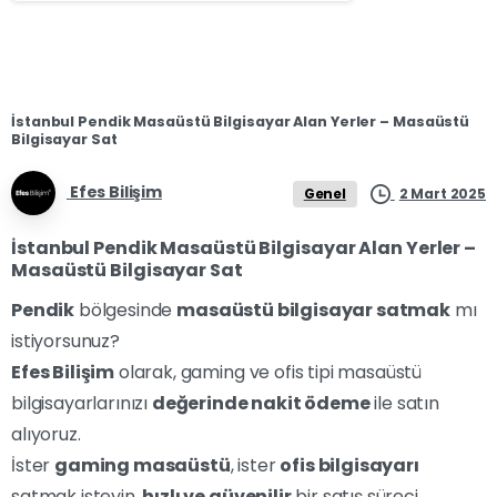
İstanbul Pendik Masaüstü Bilgisayar Alan Yerler – Masaüstü
Bilgisayar Sat
Efes Bilişim
2 Mart 2025
Genel
İstanbul Pendik Masaüstü Bilgisayar Alan Yerler –
Masaüstü Bilgisayar Sat
Pendik
bölgesinde
masaüstü bilgisayar satmak
mı
istiyorsunuz?
Efes Bilişim
olarak, gaming ve ofis tipi masaüstü
bilgisayarlarınızı
değerinde nakit ödeme
ile satın
alıyoruz.
İster
gaming masaüstü
, ister
ofis bilgisayarı
satmak isteyin,
hızlı ve güvenilir
bir satış süreci