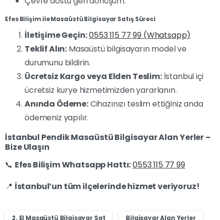
Çevre dostu geri dönüşüm.
Efes Bilişim ile Masaüstü Bilgisayar Satış Süreci
İletişime Geçin:
0553 115 77 99 (Whatsapp)
Teklif Alın:
Masaüstü bilgisayarın model ve
durumunu bildirin.
Ücretsiz Kargo veya Elden Teslim:
İstanbul içi
ücretsiz kurye hizmetimizden yararlanın.
Anında Ödeme:
Cihazınızı teslim ettiğiniz anda
ödemeniz yapılır.
İstanbul Pendik Masaüstü Bilgisayar Alan Yerler –
Bize Ulaşın
📞
Efes Bilişim Whatsapp Hattı:
0553 115 77 99
📍
İstanbul’un tüm ilçelerinde hizmet veriyoruz!
2. El Masaüstü Bilgisayar Sat
Bilgisayar Alan Yerler