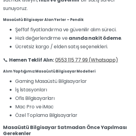
sunuyoruz.
Masaüstü Bilgisayar Alan Yerler – Pendik
Şeffaf fiyatlandırma ve güvenilir alım süreci.
Hızlı değerlendirme ve
anında nakit ödeme
.
Ücretsiz kargo / elden satış seçenekleri.
📞
Hemen Teklif Alın:
0553 115 77 99 (Whatsapp)
Alım Yaptığımız Masaüstü Bilgisayar Modelleri
Gaming Masaüstü Bilgisayarlar
İş İstasyonları
Ofis Bilgisayarları
Mac Pro ve iMac
Özel Toplama Bilgisayarlar
Masaüstü Bilgisayar Satmadan Önce Yapılması
Gerekenler