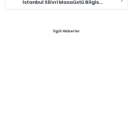
İstanbul Silivri Masaüstü Bilgisayar Alan Yerler – Masaüstü Bilgisayar Sat
İlgili Haberler
-
Genel
İstanbul Zeytinburnu Zeytinburnu Caddesi – Macbook,
Dell, MSI, Lenovo, Asus, Huawei Laptop Satmak İstiyorum
(2025 Güncel!)
İstanbul Zeytinburnu Zeytinburnu Caddesi –
Macbook, Dell, MSI, Lenovo, Asus, Huawei Laptop