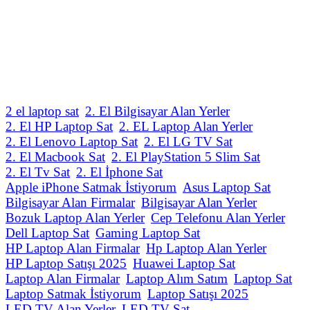
2 el laptop sat
2. El Bilgisayar Alan Yerler
2. El HP Laptop Sat
2. EL Laptop Alan Yerler
2. El Lenovo Laptop Sat
2. El LG TV Sat
2. El Macbook Sat
2. El PlayStation 5 Slim Sat
2. El Tv Sat
2. El İphone Sat
Apple iPhone Satmak İstiyorum
Asus Laptop Sat
Bilgisayar Alan Firmalar
Bilgisayar Alan Yerler
Bozuk Laptop Alan Yerler
Cep Telefonu Alan Yerler
Dell Laptop Sat
Gaming Laptop Sat
HP Laptop Alan Firmalar
Hp Laptop Alan Yerler
HP Laptop Satışı 2025
Huawei Laptop Sat
Laptop Alan Firmalar
Laptop Alım Satım
Laptop Sat
Laptop Satmak İstiyorum
Laptop Satışı 2025
LED TV Alan Yerler
LED TV Sat