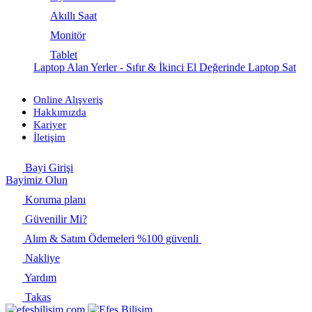
Akıllı Saat
Monitör
Tablet
Laptop Alan Yerler - Sıfır & İkinci El Değerinde Laptop Sat
Online Alışveriş
Hakkımızda
Kariyer
İletişim
Bayi Girişi
Bayimiz Olun
Koruma planı
Güvenilir Mi?
Alım & Satım Ödemeleri %100 güvenli
Nakliye
Yardım
Takas