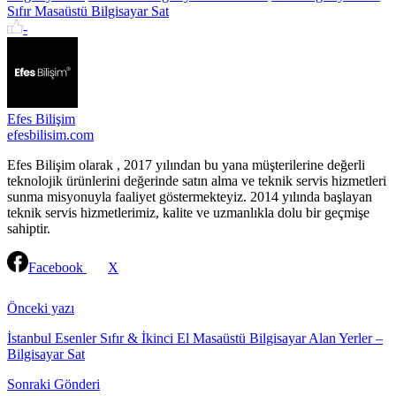
Sıfır Masaüstü Bilgisayar Sat
-
Efes Bilişim
efesbilisim.com
Efes Bilişim olarak , 2017 yılından bu yana müşterilerine değerli
teknolojik ürünlerini değerinde satın alma ve teknik servis hizmetleri
sunma misyonuyla faaliyet göstermekteyiz. 2014 yılında başlayan
teknik servis hizmetlerimiz, kalite ve uzmanlıkla dolu bir geçmişe
sahiptir.
Facebook
X
Continue
Reading
Önceki yazı
İstanbul Esenler Sıfır & İkinci El Masaüstü Bilgisayar Alan Yerler –
Bilgisayar Sat
Sonraki Gönderi