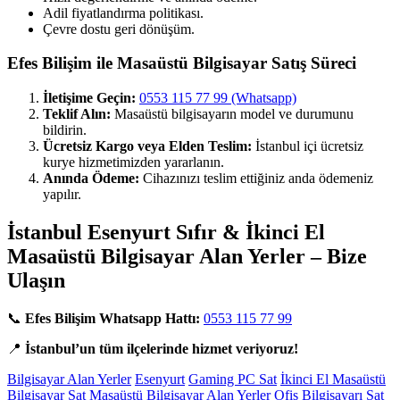
Adil fiyatlandırma politikası.
Çevre dostu geri dönüşüm.
Efes Bilişim ile Masaüstü Bilgisayar Satış Süreci
İletişime Geçin:
0553 115 77 99 (Whatsapp)
Teklif Alın:
Masaüstü bilgisayarın model ve durumunu
bildirin.
Ücretsiz Kargo veya Elden Teslim:
İstanbul içi ücretsiz
kurye hizmetimizden yararlanın.
Anında Ödeme:
Cihazınızı teslim ettiğiniz anda ödemeniz
yapılır.
İstanbul Esenyurt Sıfır & İkinci El
Masaüstü Bilgisayar Alan Yerler – Bize
Ulaşın
📞
Efes Bilişim Whatsapp Hattı:
0553 115 77 99
📍
İstanbul’un tüm ilçelerinde hizmet veriyoruz!
Bilgisayar Alan Yerler
Esenyurt
Gaming PC Sat
İkinci El Masaüstü
Bilgisayar Sat
Masaüstü Bilgisayar Alan Yerler
Ofis Bilgisayarı Sat