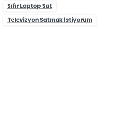
Sıfır Laptop Sat
Televizyon Satmak İstiyorum
-
Sıfır & İkinci El Masaüstü Bilgisayar Alan Yerler
İstanbul Zeytinburnu Sıfır & İkinci El Masaüstü Bilgisayar
Alan Yerler – Bilgisayar Sat
İstanbul Zeytinburnu Sıfır & İkinci El Masaüstü
Bilgisayar Alan Yerler – Bilgisayar Sat Zeytinburnu