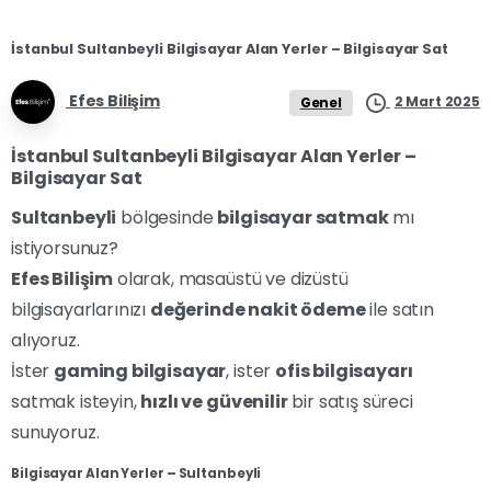
İstanbul Sultanbeyli Bilgisayar Alan Yerler – Bilgisayar Sat
Efes Bilişim
2 Mart 2025
Genel
İstanbul Sultanbeyli Bilgisayar Alan Yerler –
Bilgisayar Sat
Sultanbeyli
bölgesinde
bilgisayar satmak
mı
istiyorsunuz?
Efes Bilişim
olarak, masaüstü ve dizüstü
bilgisayarlarınızı
değerinde nakit ödeme
ile satın
alıyoruz.
İster
gaming bilgisayar
, ister
ofis bilgisayarı
satmak isteyin,
hızlı ve güvenilir
bir satış süreci
sunuyoruz.
Bilgisayar Alan Yerler – Sultanbeyli