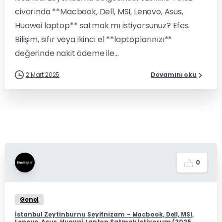
civarında **Macbook, Dell, MSI, Lenovo, Asus,
Huawei laptop** satmak mı istiyorsunuz? Efes
Bilişim, sıfır veya ikinci el **laptoplarınızı**
değerinde nakit ödeme ile...
2 Mart 2025
Devamını oku
0
Genel
İstanbul Zeytinburnu Seyitnizam – Macbook, Dell, MSI,
Lenovo, Asus, Huawei Laptop Satmak İstiyorum (2025