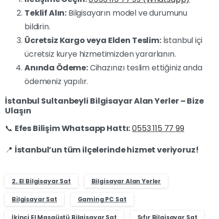
Teklif Alın:
Bilgisayarın model ve durumunu
bildirin.
Ücretsiz Kargo veya Elden Teslim:
İstanbul içi
ücretsiz kurye hizmetimizden yararlanın.
Anında Ödeme:
Cihazınızı teslim ettiğiniz anda
ödemeniz yapılır.
İstanbul Sultanbeyli Bilgisayar Alan Yerler – Bize
Ulaşın
📞
Efes Bilişim Whatsapp Hattı:
0553 115 77 99
📍
İstanbul’un tüm ilçelerinde hizmet veriyoruz!
2. El Bilgisayar Sat
Bilgisayar Alan Yerler
Bilgisayar Sat
Gaming PC Sat
İkinci El Masaüstü Bilgisayar Sat
Sıfır Bilgisayar Sat