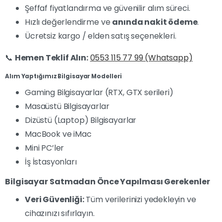
Şeffaf fiyatlandırma ve güvenilir alım süreci.
Hızlı değerlendirme ve
anında nakit ödeme
.
Ücretsiz kargo / elden satış seçenekleri.
📞
Hemen Teklif Alın:
0553 115 77 99 (Whatsapp)
Alım Yaptığımız Bilgisayar Modelleri
Gaming Bilgisayarlar (RTX, GTX serileri)
Masaüstü Bilgisayarlar
Dizüstü (Laptop) Bilgisayarlar
MacBook ve iMac
Mini PC’ler
İş İstasyonları
Bilgisayar Satmadan Önce Yapılması Gerekenler
Veri Güvenliği:
Tüm verilerinizi yedekleyin ve
cihazınızı sıfırlayın.