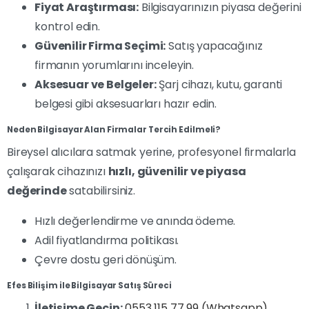
Fiyat Araştırması:
Bilgisayarınızın piyasa değerini
kontrol edin.
Güvenilir Firma Seçimi:
Satış yapacağınız
firmanın yorumlarını inceleyin.
Aksesuar ve Belgeler:
Şarj cihazı, kutu, garanti
belgesi gibi aksesuarları hazır edin.
Neden Bilgisayar Alan Firmalar Tercih Edilmeli?
Bireysel alıcılara satmak yerine, profesyonel firmalarla
çalışarak cihazınızı
hızlı, güvenilir ve piyasa
değerinde
satabilirsiniz.
Hızlı değerlendirme ve anında ödeme.
Adil fiyatlandırma politikası.
Çevre dostu geri dönüşüm.
Efes Bilişim ile Bilgisayar Satış Süreci
İletişime Geçin:
0553 115 77 99 (Whatsapp)