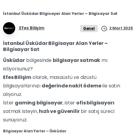
İstanbul Üsküdar Bilgisayar Alan Yerler – Bilgisayar Sat
Efes Bilişim
2 Mart 2025
Genel
İstanbul Üsküdar Bilgisayar Alan Yerler –
Bilgisayar Sat
Üsküdar
bölgesinde
bilgisayar satmak
mı
istiyorsunuz?
Efes Bilişim
olarak, masaüstü ve dizüstü
bilgisayarlarınızı
değerinde nakit ödeme
ile satın
alıyoruz.
İster
gaming bilgisayar
, ister
ofis bilgisayarı
satmak isteyin,
hızlı ve güvenilir
bir satış süreci
sunuyoruz.
Bilgisayar Alan Yerler – Üsküdar