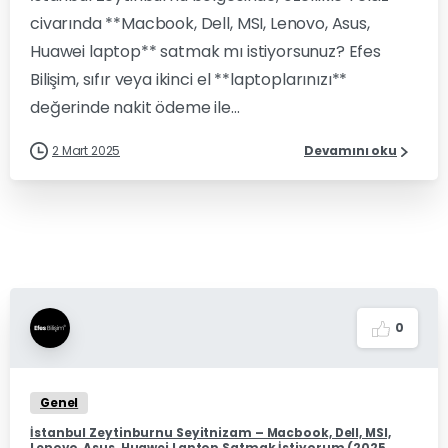
civarında **Macbook, Dell, MSI, Lenovo, Asus,
Huawei laptop** satmak mı istiyorsunuz? Efes
Bilişim, sıfır veya ikinci el **laptoplarınızı**
değerinde nakit ödeme ile...
2 Mart 2025
Devamını oku
0
Genel
İstanbul Zeytinburnu Seyitnizam – Macbook, Dell, MSI,
Lenovo, Asus, Huawei Laptop Satmak İstiyorum (2025