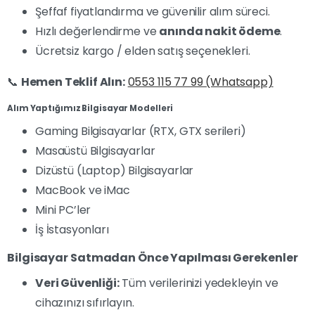
Şeffaf fiyatlandırma ve güvenilir alım süreci.
Hızlı değerlendirme ve
anında nakit ödeme
.
Ücretsiz kargo / elden satış seçenekleri.
📞
Hemen Teklif Alın:
0553 115 77 99 (Whatsapp)
Alım Yaptığımız Bilgisayar Modelleri
Gaming Bilgisayarlar (RTX, GTX serileri)
Masaüstü Bilgisayarlar
Dizüstü (Laptop) Bilgisayarlar
MacBook ve iMac
Mini PC’ler
İş İstasyonları
Bilgisayar Satmadan Önce Yapılması Gerekenler
Veri Güvenliği:
Tüm verilerinizi yedekleyin ve
cihazınızı sıfırlayın.