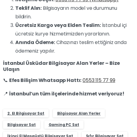
Teklif Alın:
Bilgisayarın model ve durumunu
bildirin.
Ücretsiz Kargo veya Elden Teslim:
İstanbul içi
ücretsiz kurye hizmetimizden yararlanın.
Anında Ödeme:
Cihazınızı teslim ettiğiniz anda
ödemeniz yapılır.
İstanbul Üsküdar Bilgisayar Alan Yerler – Bize
Ulaşın
📞
Efes Bilişim Whatsapp Hattı:
0553 115 77 99
📍
İstanbul’un tüm ilçelerinde hizmet veriyoruz!
2. El Bilgisayar Sat
Bilgisayar Alan Yerler
Bilgisayar Sat
Gaming PC Sat
İkinci El Masaüstü Bilgisayar Sat
Sıfır Bilgisayar Sat