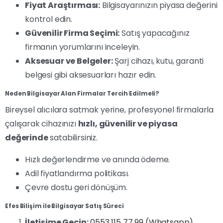
Fiyat Araştırması:
Bilgisayarınızın piyasa değerini
kontrol edin.
Güvenilir Firma Seçimi:
Satış yapacağınız
firmanın yorumlarını inceleyin.
Aksesuar ve Belgeler:
Şarj cihazı, kutu, garanti
belgesi gibi aksesuarları hazır edin.
Neden Bilgisayar Alan Firmalar Tercih Edilmeli?
Bireysel alıcılara satmak yerine, profesyonel firmalarla
çalışarak cihazınızı
hızlı, güvenilir ve piyasa
değerinde
satabilirsiniz.
Hızlı değerlendirme ve anında ödeme.
Adil fiyatlandırma politikası.
Çevre dostu geri dönüşüm.
Efes Bilişim ile Bilgisayar Satış Süreci
İletişime Geçin:
0553 115 77 99 (Whatsapp)