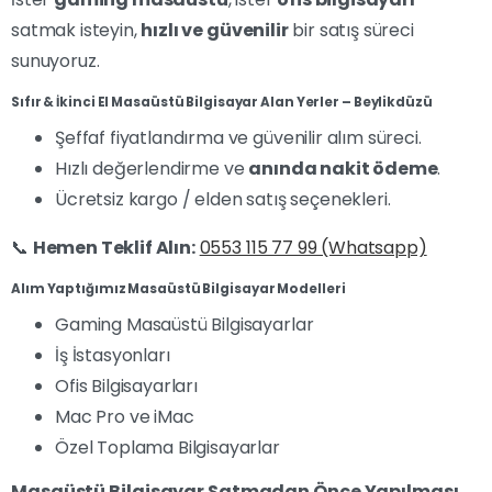
satmak isteyin,
hızlı ve güvenilir
bir satış süreci
sunuyoruz.
Sıfır & İkinci El Masaüstü Bilgisayar Alan Yerler – Beylikdüzü
Şeffaf fiyatlandırma ve güvenilir alım süreci.
Hızlı değerlendirme ve
anında nakit ödeme
.
Ücretsiz kargo / elden satış seçenekleri.
📞
Hemen Teklif Alın:
0553 115 77 99 (Whatsapp)
Alım Yaptığımız Masaüstü Bilgisayar Modelleri
Gaming Masaüstü Bilgisayarlar
İş İstasyonları
Ofis Bilgisayarları
Mac Pro ve iMac
Özel Toplama Bilgisayarlar
Masaüstü Bilgisayar Satmadan Önce Yapılması