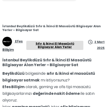
İstanbul Beylikdüzü Sıfır & İkinci El Masaüstü Bilgisayar Alan
Yerler – Bilgisayar Sat
Efes
2 Mart
Sıfır & İkinci El Masaüstü
Bilgisayar Alan Yerler
2025
Bilişim
İstanbul Beylikdüzü Sıfır & İkinci El Masaüstü
Bilgisayar Alan Yerler – Bilgisayar Sat
Beylikdüzü
bölgesinde
sıfır & ikinci el masaüstü
bilgisayar satmak
mı istiyorsunuz?
Efes Bilişim
olarak, gaming ve ofis tipi masaüstü
bilgisayarlarınızı
değerinde nakit ödeme
ile satın
alıyoruz.
İster
gaming masaüstü
, ister
ofis bilgisayarı