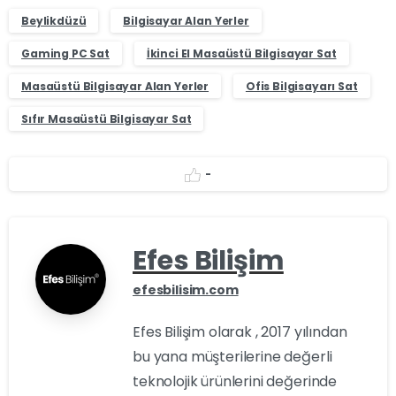
Beylikdüzü
Bilgisayar Alan Yerler
Gaming PC Sat
İkinci El Masaüstü Bilgisayar Sat
Masaüstü Bilgisayar Alan Yerler
Ofis Bilgisayarı Sat
Sıfır Masaüstü Bilgisayar Sat
-
Efes Bilişim
efesbilisim.com
Efes Bilişim olarak , 2017 yılından
bu yana müşterilerine değerli
teknolojik ürünlerini değerinde