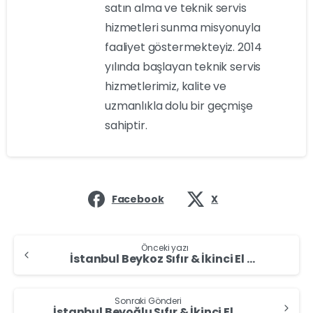
satın alma ve teknik servis
hizmetleri sunma misyonuyla
faaliyet göstermekteyiz. 2014
yılında başlayan teknik servis
hizmetlerimiz, kalite ve
uzmanlıkla dolu bir geçmişe
sahiptir.
Facebook
X
Önceki yazı
İstanbul Beykoz Sıfır & İkinci El Masaüstü Bilgisayar Alan Yerler – Bilgisayar Sat
Sonraki Gönderi
İstanbul Beyoğlu Sıfır & İkinci El Masaüstü Bilgisayar Alan Yerler – Bilgisayar Sat