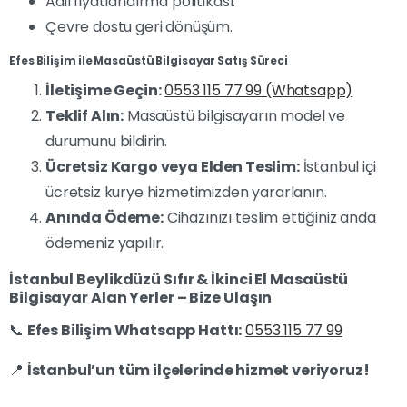
Adil fiyatlandırma politikası.
Çevre dostu geri dönüşüm.
Efes Bilişim ile Masaüstü Bilgisayar Satış Süreci
İletişime Geçin:
0553 115 77 99 (Whatsapp)
Teklif Alın:
Masaüstü bilgisayarın model ve
durumunu bildirin.
Ücretsiz Kargo veya Elden Teslim:
İstanbul içi
ücretsiz kurye hizmetimizden yararlanın.
Anında Ödeme:
Cihazınızı teslim ettiğiniz anda
ödemeniz yapılır.
İstanbul Beylikdüzü Sıfır & İkinci El Masaüstü
Bilgisayar Alan Yerler – Bize Ulaşın
📞
Efes Bilişim Whatsapp Hattı:
0553 115 77 99
📍
İstanbul’un tüm ilçelerinde hizmet veriyoruz!