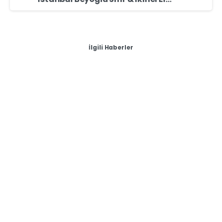
İlgili Haberler
-
Sıfır & İkinci El Masaüstü Bilgisayar Alan Yerler
Yozgat Laptopunu mu Satmak İstiyorsun? – Masaüstü
Bilgisayar Alımı
Yozgat Laptopunu mu Satmak İstiyorsun? –
Masaüstü Bilgisayar Alımı Yozgat bölgesinde
laptopunuzu veya masaüstü bilgisayarınızı satmak