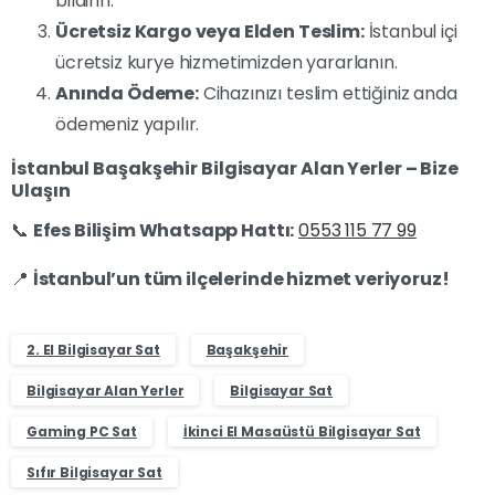
bildirin.
Ücretsiz Kargo veya Elden Teslim:
İstanbul içi
ücretsiz kurye hizmetimizden yararlanın.
Anında Ödeme:
Cihazınızı teslim ettiğiniz anda
ödemeniz yapılır.
İstanbul Başakşehir Bilgisayar Alan Yerler – Bize
Ulaşın
📞
Efes Bilişim Whatsapp Hattı:
0553 115 77 99
📍
İstanbul’un tüm ilçelerinde hizmet veriyoruz!
2. El Bilgisayar Sat
Başakşehir
Bilgisayar Alan Yerler
Bilgisayar Sat
Gaming PC Sat
İkinci El Masaüstü Bilgisayar Sat
Sıfır Bilgisayar Sat