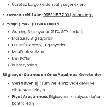
Ücretsiz kargo / elden satış seçenekleri.
📞
Hemen Teklif Alın:
0553 115 77 99 (Whatsapp)
Alım Yaptığımız Bilgisayar Modelleri
Gaming Bilgisayarlar (RTX, GTX serileri)
Masaüstü Bilgisayarlar
Dizüstü (Laptop) Bilgisayarlar
MacBook ve iMac
Mini PC’ler
İş İstasyonları
Bilgisayar Satmadan Önce Yapılması Gerekenler
Veri Güvenliği:
Tüm verilerinizi yedekleyin ve
cihazınızı sıfırlayın.
Fiyat Araştırması:
Bilgisayarınızın piyasa değerini
kontrol edin.