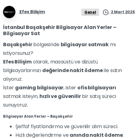
Efes Bilişim
2 Mart 2025
Genel
İstanbul Başakşehir Bilgisayar Alan Yerler –
Bilgisayar Sat
Başakşehir
bölgesinde
bilgisayar satmak
mı
istiyorsunuz?
Efes Bilişim
olarak, masaüstü ve dizüstü
bilgisayarlarınızı
değerinde nakit ödeme
ile satın
alıyoruz.
İster
gaming bilgisayar
, ister
ofis bilgisayarı
satmak isteyin,
hızlı ve güvenilir
bir satış süreci
sunuyoruz.
Bilgisayar Alan Yerler – Başakşehir
Şeffaf fiyatlandırma ve güvenilir alım süreci.
Hızlı değerlendirme ve
anında nakit ödeme
.