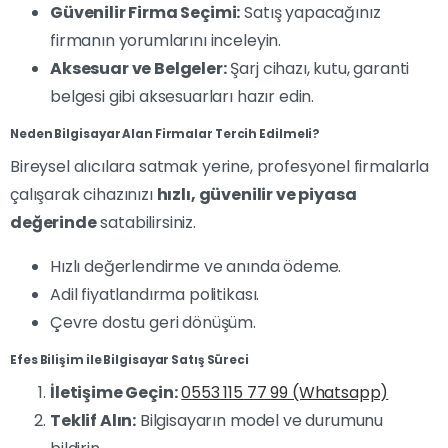
Güvenilir Firma Seçimi:
Satış yapacağınız
firmanın yorumlarını inceleyin.
Aksesuar ve Belgeler:
Şarj cihazı, kutu, garanti
belgesi gibi aksesuarları hazır edin.
Neden Bilgisayar Alan Firmalar Tercih Edilmeli?
Bireysel alıcılara satmak yerine, profesyonel firmalarla
çalışarak cihazınızı
hızlı, güvenilir ve piyasa
değerinde
satabilirsiniz.
Hızlı değerlendirme ve anında ödeme.
Adil fiyatlandırma politikası.
Çevre dostu geri dönüşüm.
Efes Bilişim ile Bilgisayar Satış Süreci
İletişime Geçin:
0553 115 77 99 (Whatsapp)
Teklif Alın:
Bilgisayarın model ve durumunu