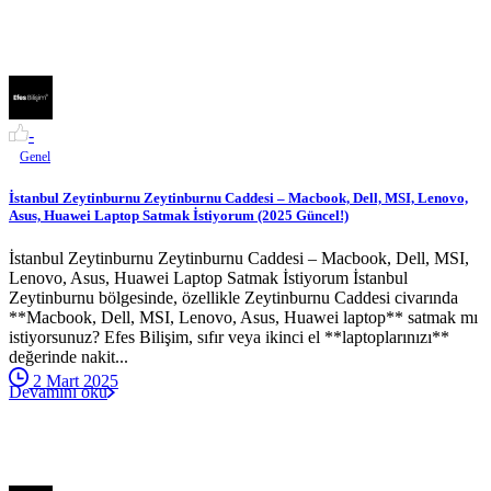
-
Genel
İstanbul Zeytinburnu Zeytinburnu Caddesi – Macbook, Dell, MSI, Lenovo,
Asus, Huawei Laptop Satmak İstiyorum (2025 Güncel!)
İstanbul Zeytinburnu Zeytinburnu Caddesi – Macbook, Dell, MSI,
Lenovo, Asus, Huawei Laptop Satmak İstiyorum İstanbul
Zeytinburnu bölgesinde, özellikle Zeytinburnu Caddesi civarında
**Macbook, Dell, MSI, Lenovo, Asus, Huawei laptop** satmak mı
istiyorsunuz? Efes Bilişim, sıfır veya ikinci el **laptoplarınızı**
değerinde nakit...
2 Mart 2025
Devamını oku