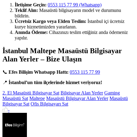
İletişime Geçin:
0553 115 77 99 (Whatsapp)
Teklif Alın:
Masaüstü bilgisayarın model ve durumunu
bildirin.
Ücretsiz Kargo veya Elden Teslim:
İstanbul içi ücretsiz
kurye hizmetimizden yararlanın.
Anında Ödeme:
Cihazınızı teslim ettiğiniz anda ödemeniz
yapılır.
İstanbul Maltepe Masaüstü Bilgisayar
Alan Yerler – Bize Ulaşın
📞
Efes Bilişim Whatsapp Hattı:
0553 115 77 99
📍
İstanbul’un tüm ilçelerinde hizmet veriyoruz!
2. El Masaüstü Bilgisayar Sat
Bilgisayar Alan Yerler
Gaming
Masaüstü Sat
Maltepe
Masaüstü Bilgisayar Alan Yerler
Masaüstü
Bilgisayar Sat
Ofis Bilgisayarı Sat
-