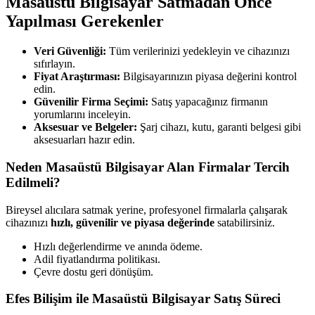
Masaüstü Bilgisayar Satmadan Önce
Yapılması Gerekenler
Veri Güvenliği:
Tüm verilerinizi yedekleyin ve cihazınızı
sıfırlayın.
Fiyat Araştırması:
Bilgisayarınızın piyasa değerini kontrol
edin.
Güvenilir Firma Seçimi:
Satış yapacağınız firmanın
yorumlarını inceleyin.
Aksesuar ve Belgeler:
Şarj cihazı, kutu, garanti belgesi gibi
aksesuarları hazır edin.
Neden Masaüstü Bilgisayar Alan Firmalar Tercih
Edilmeli?
Bireysel alıcılara satmak yerine, profesyonel firmalarla çalışarak
cihazınızı
hızlı, güvenilir ve piyasa değerinde
satabilirsiniz.
Hızlı değerlendirme ve anında ödeme.
Adil fiyatlandırma politikası.
Çevre dostu geri dönüşüm.
Efes Bilişim ile Masaüstü Bilgisayar Satış Süreci