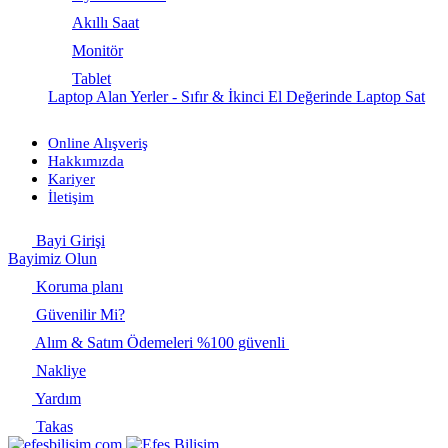
Akıllı Saat
Monitör
Tablet
Laptop Alan Yerler - Sıfır & İkinci El Değerinde Laptop Sat
Online Alışveriş
Hakkımızda
Kariyer
İletişim
Bayi Girişi
Bayimiz Olun
Koruma planı
Güvenilir Mi?
Alım & Satım Ödemeleri %100 güvenli
Nakliye
Yardım
Takas