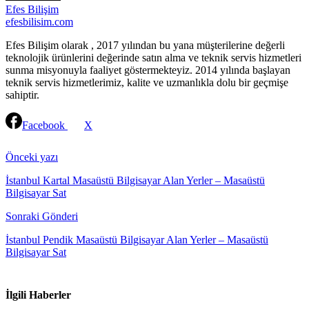
Efes Bilişim
efesbilisim.com
Efes Bilişim olarak , 2017 yılından bu yana müşterilerine değerli
teknolojik ürünlerini değerinde satın alma ve teknik servis hizmetleri
sunma misyonuyla faaliyet göstermekteyiz. 2014 yılında başlayan
teknik servis hizmetlerimiz, kalite ve uzmanlıkla dolu bir geçmişe
sahiptir.
Facebook
X
Continue
Reading
Önceki yazı
İstanbul Kartal Masaüstü Bilgisayar Alan Yerler – Masaüstü
Bilgisayar Sat
Sonraki Gönderi
İstanbul Pendik Masaüstü Bilgisayar Alan Yerler – Masaüstü
Bilgisayar Sat
İlgili Haberler