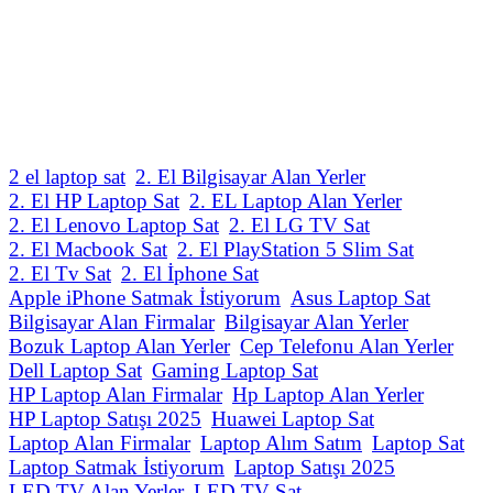
2 el laptop sat
2. El Bilgisayar Alan Yerler
2. El HP Laptop Sat
2. EL Laptop Alan Yerler
2. El Lenovo Laptop Sat
2. El LG TV Sat
2. El Macbook Sat
2. El PlayStation 5 Slim Sat
2. El Tv Sat
2. El İphone Sat
Apple iPhone Satmak İstiyorum
Asus Laptop Sat
Bilgisayar Alan Firmalar
Bilgisayar Alan Yerler
Bozuk Laptop Alan Yerler
Cep Telefonu Alan Yerler
Dell Laptop Sat
Gaming Laptop Sat
HP Laptop Alan Firmalar
Hp Laptop Alan Yerler
HP Laptop Satışı 2025
Huawei Laptop Sat
Laptop Alan Firmalar
Laptop Alım Satım
Laptop Sat
Laptop Satmak İstiyorum
Laptop Satışı 2025
LED TV Alan Yerler
LED TV Sat