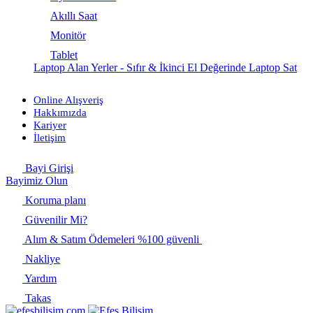
Akıllı Saat
Monitör
Tablet
Laptop Alan Yerler - Sıfır & İkinci El Değerinde Laptop Sat
Online Alışveriş
Hakkımızda
Kariyer
İletişim
Bayi Girişi
Bayimiz Olun
Koruma planı
Güvenilir Mi?
Alım & Satım Ödemeleri %100 güvenli
Nakliye
Yardım
Takas