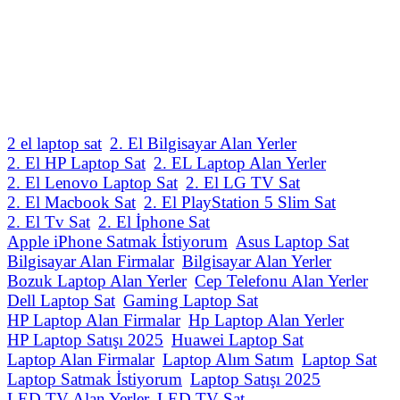
2 el laptop sat
2. El Bilgisayar Alan Yerler
2. El HP Laptop Sat
2. EL Laptop Alan Yerler
2. El Lenovo Laptop Sat
2. El LG TV Sat
2. El Macbook Sat
2. El PlayStation 5 Slim Sat
2. El Tv Sat
2. El İphone Sat
Apple iPhone Satmak İstiyorum
Asus Laptop Sat
Bilgisayar Alan Firmalar
Bilgisayar Alan Yerler
Bozuk Laptop Alan Yerler
Cep Telefonu Alan Yerler
Dell Laptop Sat
Gaming Laptop Sat
HP Laptop Alan Firmalar
Hp Laptop Alan Yerler
HP Laptop Satışı 2025
Huawei Laptop Sat
Laptop Alan Firmalar
Laptop Alım Satım
Laptop Sat
Laptop Satmak İstiyorum
Laptop Satışı 2025
LED TV Alan Yerler
LED TV Sat