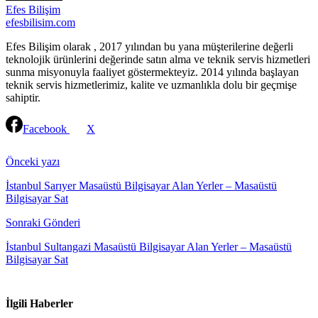
Efes Bilişim
efesbilisim.com
Efes Bilişim olarak , 2017 yılından bu yana müşterilerine değerli
teknolojik ürünlerini değerinde satın alma ve teknik servis hizmetleri
sunma misyonuyla faaliyet göstermekteyiz. 2014 yılında başlayan
teknik servis hizmetlerimiz, kalite ve uzmanlıkla dolu bir geçmişe
sahiptir.
Facebook
X
Continue
Reading
Önceki yazı
İstanbul Sarıyer Masaüstü Bilgisayar Alan Yerler – Masaüstü
Bilgisayar Sat
Sonraki Gönderi
İstanbul Sultangazi Masaüstü Bilgisayar Alan Yerler – Masaüstü
Bilgisayar Sat
İlgili Haberler