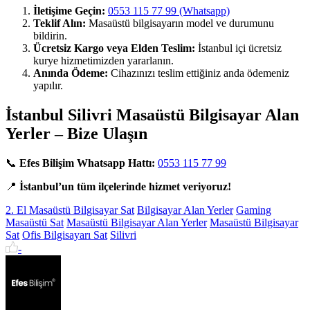
İletişime Geçin:
0553 115 77 99 (Whatsapp)
Teklif Alın:
Masaüstü bilgisayarın model ve durumunu
bildirin.
Ücretsiz Kargo veya Elden Teslim:
İstanbul içi ücretsiz
kurye hizmetimizden yararlanın.
Anında Ödeme:
Cihazınızı teslim ettiğiniz anda ödemeniz
yapılır.
İstanbul Silivri Masaüstü Bilgisayar Alan
Yerler – Bize Ulaşın
📞
Efes Bilişim Whatsapp Hattı:
0553 115 77 99
📍
İstanbul’un tüm ilçelerinde hizmet veriyoruz!
2. El Masaüstü Bilgisayar Sat
Bilgisayar Alan Yerler
Gaming
Masaüstü Sat
Masaüstü Bilgisayar Alan Yerler
Masaüstü Bilgisayar
Sat
Ofis Bilgisayarı Sat
Silivri
-