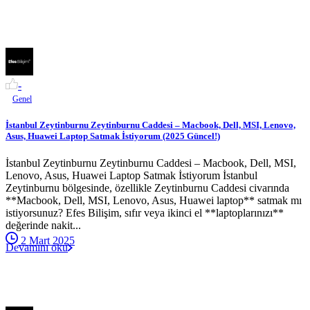
-
Genel
İstanbul Zeytinburnu Zeytinburnu Caddesi – Macbook, Dell, MSI, Lenovo,
Asus, Huawei Laptop Satmak İstiyorum (2025 Güncel!)
İstanbul Zeytinburnu Zeytinburnu Caddesi – Macbook, Dell, MSI,
Lenovo, Asus, Huawei Laptop Satmak İstiyorum İstanbul
Zeytinburnu bölgesinde, özellikle Zeytinburnu Caddesi civarında
**Macbook, Dell, MSI, Lenovo, Asus, Huawei laptop** satmak mı
istiyorsunuz? Efes Bilişim, sıfır veya ikinci el **laptoplarınızı**
değerinde nakit...
2 Mart 2025
Devamını oku