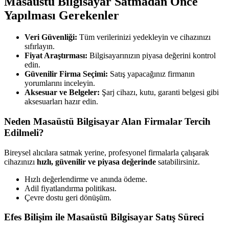
Masaüstü Bilgisayar Satmadan Önce
Yapılması Gerekenler
Veri Güvenliği:
Tüm verilerinizi yedekleyin ve cihazınızı
sıfırlayın.
Fiyat Araştırması:
Bilgisayarınızın piyasa değerini kontrol
edin.
Güvenilir Firma Seçimi:
Satış yapacağınız firmanın
yorumlarını inceleyin.
Aksesuar ve Belgeler:
Şarj cihazı, kutu, garanti belgesi gibi
aksesuarları hazır edin.
Neden Masaüstü Bilgisayar Alan Firmalar Tercih
Edilmeli?
Bireysel alıcılara satmak yerine, profesyonel firmalarla çalışarak
cihazınızı
hızlı, güvenilir ve piyasa değerinde
satabilirsiniz.
Hızlı değerlendirme ve anında ödeme.
Adil fiyatlandırma politikası.
Çevre dostu geri dönüşüm.
Efes Bilişim ile Masaüstü Bilgisayar Satış Süreci