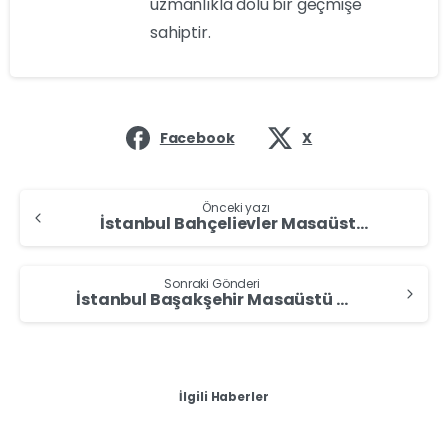
uzmanlıkla dolu bir geçmişe
sahiptir.
Facebook
X
Önceki yazı
İstanbul Bahçelievler Masaüstü Bilgisayar Alan Yerler – Masaüstü Bilgisayar Sat
Sonraki Gönderi
İstanbul Başakşehir Masaüstü Bilgisayar Alan Yerler – Masaüstü Bilgisayar Sat
İlgili Haberler