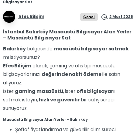
Bilgisayar Sat
Efes Bilişim
2 Mart 2025
Genel
İstanbul Bakırköy Masaüstü Bilgisayar Alan Yerler
– Masaüstü Bilgisayar Sat
Bakırköy
bölgesinde
masaüstü bilgisayar satmak
mı istiyorsunuz?
Efes Bilişim
olarak, gaming ve ofis tipi masaüstü
bilgisayarlarınızı
değerinde nakit ödeme
ile satın
alıyoruz.
İster
gaming masaüstü
, ister
ofis bilgisayarı
satmak isteyin,
hızlı ve güvenilir
bir satış süreci
sunuyoruz.
Masaüstü Bilgisayar Alan Yerler – Bakırköy
Şeffaf fiyatlandırma ve güvenilir alım süreci.