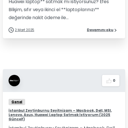
Huawei laptop** satmak mı istiyorsunuz? Efes
Bilişim, sıfır veya ikinci el **laptoplarınızı**
değerinde nakit ödeme ile...
2 Mart 2025
Devamını oku
0
Genel
İstanbul Zeytinburnu Seyitnizam – Macbook, Dell, MSI,
Lenovo, Asus, Huawei Laptop Satmak İstiyorum (2025
Güncel!)