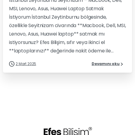
İstanbul Zeytinburnu Seyitnizam – Macbook, Dell,
MSI, Lenovo, Asus, Huawei Laptop Satmak
İstiyorum İstanbul Zeytinburnu bölgesinde,
özellikle Seyitnizam civarında **Macbook, Dell, MSI,
Lenovo, Asus, Huawei laptop** satmak mı
istiyorsunuz? Efes Bilişim, sıfır veya ikinci el
**laptoplarınızı** değerinde nakit ödeme ile...
2 Mart 2025
Devamını oku