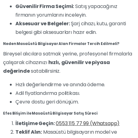
Güvenilir Firma Seçimi:
Satış yapacağınız
firmanın yorumlarını inceleyin.
Aksesuar ve Belgeler:
Şarj cihazı, kutu, garanti
belgesi gibi aksesuarları hazır edin.
Neden Masaüstü Bilgisayar Alan Firmalar Tercih Edilmeli?
Bireysel alıcılara satmak yerine, profesyonel firmalarla
çalışarak cihazınızı
hızlı, güvenilir ve piyasa
değerinde
satabilirsiniz.
Hızlı değerlendirme ve anında ödeme.
Adil fiyatlandırma politikası.
Çevre dostu geri dönüşüm.
Efes Bilişim ile Masaüstü Bilgisayar Satış Süreci
İletişime Geçin:
0553 115 77 99 (Whatsapp)
Teklif Alın:
Masaüstü bilgisayarın model ve