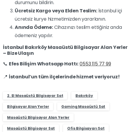
durumunu bildirin.
Ücretsiz Kargo veya Elden Teslim:
İstanbul içi
ücretsiz kurye hizmetimizden yararlanın.
Anında Ödeme:
Cihazınızı teslim ettiğiniz anda
ödemeniz yapılır.
İstanbul Bakırköy Masaüstü Bilgisayar Alan Yerler
– Bize Ulaşın
📞
Efes Bilişim Whatsapp Hattı:
0553 115 77 99
📍
İstanbul’un tüm ilçelerinde hizmet veriyoruz!
2. El Masaüstü Bilgisayar Sat
Bakırköy
Bilgisayar Alan Yerler
Gaming Masaüstü Sat
Masaüstü Bilgisayar Alan Yerler
Masaüstü Bilgisayar Sat
Ofis Bilgisayarı Sat