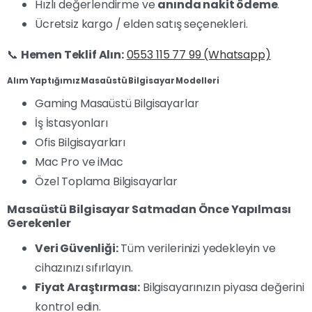
Hızlı değerlendirme ve
anında nakit ödeme
.
Ücretsiz kargo / elden satış seçenekleri.
📞
Hemen Teklif Alın:
0553 115 77 99 (Whatsapp)
Alım Yaptığımız Masaüstü Bilgisayar Modelleri
Gaming Masaüstü Bilgisayarlar
İş İstasyonları
Ofis Bilgisayarları
Mac Pro ve iMac
Özel Toplama Bilgisayarlar
Masaüstü Bilgisayar Satmadan Önce Yapılması
Gerekenler
Veri Güvenliği:
Tüm verilerinizi yedekleyin ve
cihazınızı sıfırlayın.
Fiyat Araştırması:
Bilgisayarınızın piyasa değerini
kontrol edin.