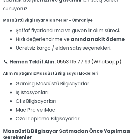
sunuyoruz.
Masaüstü Bilgisayar Alan Yerler – Ümraniye
Şeffaf fiyatlandırma ve güvenilir alım süreci.
Hızlı değerlendirme ve
anında nakit ödeme
.
Ücretsiz kargo / elden satış seçenekleri.
📞
Hemen Teklif Alın:
0553 115 77 99 (Whatsapp)
Alım Yaptığımız Masaüstü Bilgisayar Modelleri
Gaming Masaüstü Bilgisayarlar
İş İstasyonları
Ofis Bilgisayarları
Mac Pro ve iMac
Özel Toplama Bilgisayarlar
Masaüstü Bilgisayar Satmadan Önce Yapılması
Gerekenler