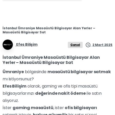
İstanbul Ümraniye Masaüstü Bilgisayar Alan Yerler –
Masaüstü Bilgisayar Sat
Efes Bilişim
2 Mart 2025
Genel
İstanbul Ümraniye Masaüstü Bilgisayar Alan
Yerler – Masaüstü Bilgisayar Sat
Ümraniye
bölgesinde
masaüstü bilgisayar satmak
mı istiyorsunuz?
Efes Bilişim
olarak, gaming ve ofis tipi masaüstü
bilgisayarlarınızı
değerinde nakit ödeme
ile satın
alıyoruz.
İster
gaming masaüstü
, ister
ofis bilgisayarı
satmak isteyin,
hızlı ve güvenilir
bir satış süreci