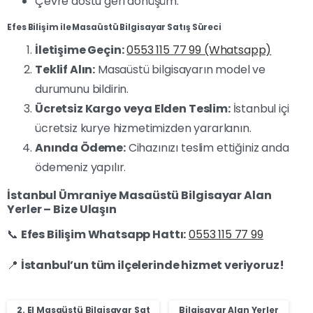
Çevre dostu geri dönüşüm.
Efes Bilişim ile Masaüstü Bilgisayar Satış Süreci
İletişime Geçin:
0553 115 77 99 (Whatsapp)
Teklif Alın:
Masaüstü bilgisayarın model ve
durumunu bildirin.
Ücretsiz Kargo veya Elden Teslim:
İstanbul içi
ücretsiz kurye hizmetimizden yararlanın.
Anında Ödeme:
Cihazınızı teslim ettiğiniz anda
ödemeniz yapılır.
İstanbul Ümraniye Masaüstü Bilgisayar Alan
Yerler – Bize Ulaşın
📞
Efes Bilişim Whatsapp Hattı:
0553 115 77 99
📍
İstanbul’un tüm ilçelerinde hizmet veriyoruz!
2. El Masaüstü Bilgisayar Sat
Bilgisayar Alan Yerler