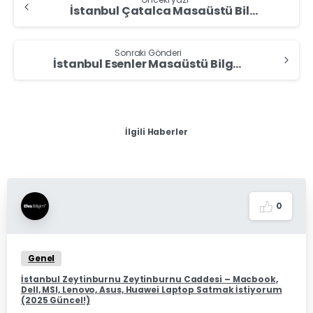
İstanbul Çatalca Masaüstü Bilgisayar Alan Yerler – Masaüstü Bilgisayar Sat
Sonraki Gönderi
İstanbul Esenler Masaüstü Bilgisayar Alan Yerler – Masaüstü Bilgisayar Sat
İlgili Haberler
0
Genel
İstanbul Zeytinburnu Zeytinburnu Caddesi – Macbook,
Dell, MSI, Lenovo, Asus, Huawei Laptop Satmak İstiyorum
(2025 Güncel!)