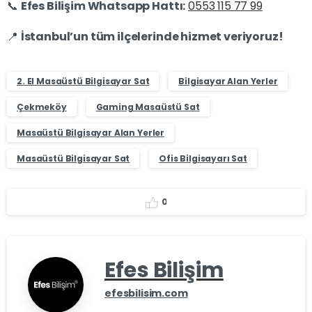
📞
Efes Bilişim Whatsapp Hattı:
0553 115 77 99
📍
İstanbul’un tüm ilçelerinde hizmet veriyoruz!
2. El Masaüstü Bilgisayar Sat
Bilgisayar Alan Yerler
Çekmeköy
Gaming Masaüstü Sat
Masaüstü Bilgisayar Alan Yerler
Masaüstü Bilgisayar Sat
Ofis Bilgisayarı Sat
0
Efes Bilişim
efesbilisim.com