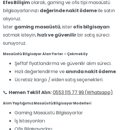
Efes Bilişim
olarak, gaming ve ofis tipi masaüstü
bilgisayarlarınızı
değerinde nakit ödeme
ile satın
alıyoruz.
İster
gaming masaüstü
, ister
ofis bilgisayarı
satmak isteyin,
hızlı ve güvenilir
bir satış süreci
sunuyoruz.
Masaüstü Bilgisayar Alan Yerler – Çekmeköy
Şeffaf fiyatlandırma ve güvenilir alım süreci.
Hızlı değerlendirme ve
anında nakit ödeme
.
Ücretsiz kargo / elden satış seçenekleri.
📞
Hemen Teklif Alın:
0553 115 77 99 (Whatsapp)
Alım Yaptığımız Masaüstü Bilgisayar Modelleri
Gaming Masaüstü Bilgisayarlar
İş İstasyonları
Ofis Bilgisayarları