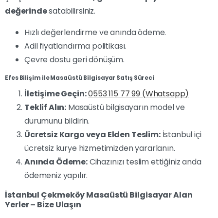
değerinde
satabilirsiniz.
Hızlı değerlendirme ve anında ödeme.
Adil fiyatlandırma politikası.
Çevre dostu geri dönüşüm.
Efes Bilişim ile Masaüstü Bilgisayar Satış Süreci
İletişime Geçin:
0553 115 77 99 (Whatsapp)
Teklif Alın:
Masaüstü bilgisayarın model ve
durumunu bildirin.
Ücretsiz Kargo veya Elden Teslim:
İstanbul içi
ücretsiz kurye hizmetimizden yararlanın.
Anında Ödeme:
Cihazınızı teslim ettiğiniz anda
ödemeniz yapılır.
İstanbul Çekmeköy Masaüstü Bilgisayar Alan
Yerler – Bize Ulaşın