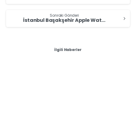
Sonraki Gönderi
İstanbul Başakşehir Apple Watch Alan Yerler – Apple Watch Sat
İlgili Haberler
-
Sıfır & İkinci El Akıllı Saat Alan Yerler
İstanbul Zeytinburnu Oppo Akıllı Saat Alan Yerler – Oppo
Akıllı Saat Sat
İstanbul Zeytinburnu Oppo Akıllı Saat Alan Yerler –