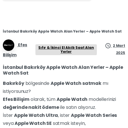
İstanbul Bakırköy Apple Watch Alan Yerler – Apple Watch Sat
Efes
2 Mart
Sıfır & İkinci El Akıllı Saat Alan
Yerler
2025
Bilişim
İstanbul Bakırköy Apple Watch Alan Yerler – Apple
Watch Sat
Bakırköy
bölgesinde
Apple Watch satmak
mı
istiyorsunuz?
Efes Bilişim
olarak, tüm
Apple Watch
modellerinizi
değerinde nakit ödeme
ile satın alıyoruz.
İster
Apple Watch Ultra
, ister
Apple Watch Series
veya
Apple Watch SE
satmak isteyin,