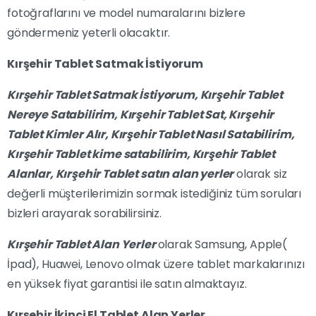
fotoğraflarını ve model numaralarını bizlere
göndermeniz yeterli olacaktır.
Kırşehir Tablet Satmak İstiyorum
Kırşehir Tablet Satmak İstiyorum,
Kırşehir
Tablet
Nereye Satabilirim,
Kırşehir
Tablet Sat,
Kırşehir
Tablet Kimler Alır,
Kırşehir
Tablet Nasıl Satabilirim,
Kırşehir
Tablet kime satabilirim,
Kırşehir
Tablet
Alanlar,
Kırşehir
Tablet satın alan yerler
olarak siz
değerli müşterilerimizin sormak istediğiniz tüm soruları
bizleri arayarak sorabilirsiniz.
Kırşehir Tablet Alan Yerler
olarak Samsung, Apple(
İpad), Huawei, Lenovo olmak üzere tablet markalarınızı
en yüksek fiyat garantisi ile satın almaktayız.
Kırşehir İkinci El Tablet Alan Yerler