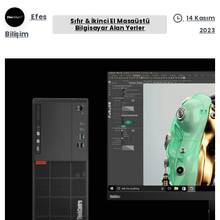
Efes
14 Kasım
Sıfır & İkinci El Masaüstü
Bilgisayar Alan Yerler
2023
Bilişim