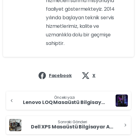
hizmetleri sunma misyonuyla
faaliyet göstermekteyiz. 2014
yılında başlayan teknik servis
hizmetlerimiz, kalite ve
uzmanlıkla dolu bir geçmişe
sahiptir.
Facebook
X
Önceki yazı
Lenovo LOQ Masaüstü Bilgisayar Alan Yerler: En İyi Fiyatlarla
Sonraki Gönderi
Dell XPS Masaüstü Bilgisayar Alan Yerler: Değerinde Satın Alıyoruz