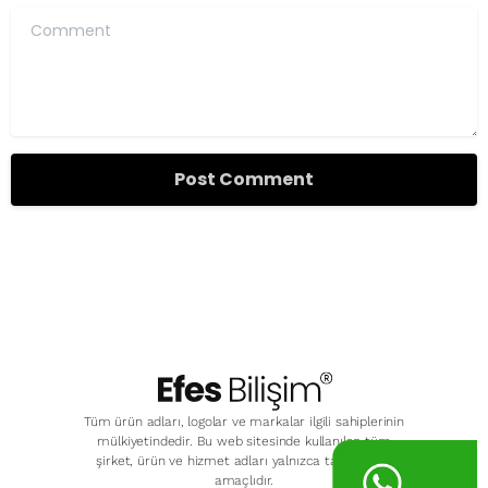
Comment
Tüm ürün adları, logolar ve markalar ilgili sahiplerinin
mülkiyetindedir. Bu web sitesinde kullanılan tüm
şirket, ürün ve hizmet adları yalnızca tanımlama
amaçlıdır.