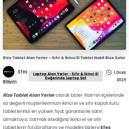
Rize Tablet Alan Yerler – Sıfır & İkinci El Tablet Nakit Bize Satın
Efes
1 Ocak
Laptop Alan Yerler - Sıfır & İkinci El
Değerinde Laptop Sat
2024
Bilişim
Rize Tablet Alan Yerler
olarak bizler Rize’nin ilçelerinde
siz değerli müşterilerimizin ikinci el ve sıfır kapalı kutu
tabletlerinizi en yüksek fiyat garantisi ile satın
almaktayız. Satmak istediğiniz ikinci el ve sıfır
tabletlerin fotoğraflarını ve modelini bizlere
Efes